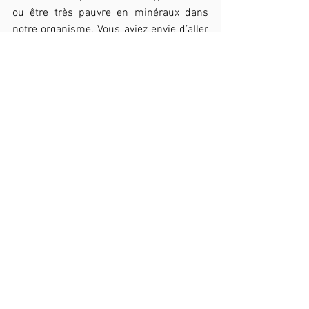
ou être très pauvre en minéraux dans 
notre organisme. Vous aviez envie d’aller 
faire pipi 20 min après une tisane, voilà 
pourquoi. Juste être conscient que une 
tisane ou un thé ça ne hydrate pas.
Ça été une résumée de la soirée à thème, 
ou il vont manquer les questions 
réponses. Si vous aviez des questions au 
inquiétudes, n’hésités pas à écrire par 
mail au 
gorkasantamariajodar@gmail.com
 où à 
prendre rdv avec Gorka, l’ostéopathe chez 
Sacrum et animateur de la soirée.